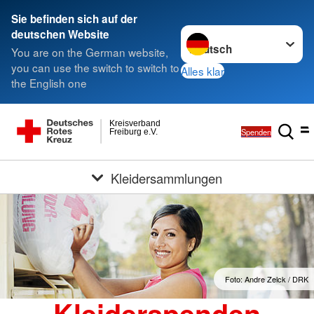
Sie befinden sich auf der
Sprache wechseln zu
deutschen Website
You are on the German website,
you can use the switch to switch to
Alles klar
the English one
Kreisverband
Spenden
Freiburg e.V.
Kleidersammlungen
Foto: Andre Zelck / DRK
Kleiderspenden