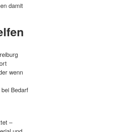
ten damit
elfen
reiburg
ort
oder wenn
 bei Bedarf
tet –
erial und