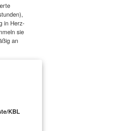
erte
stunden),
g in Herz-
mmeln sie
äßig an
ste/KBL