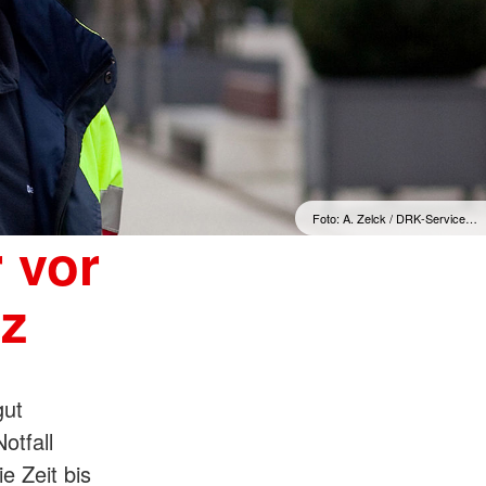
Foto: A. Zelck / DRK-Service…
 vor
tz
gut
otfall
e Zeit bis