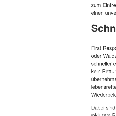
zum Eintre
einen unve
Schne
First Resp
oder Walds
schneller 
kein Rettu
übernehmen
lebensret
Wiederbel
Dabei sind
inklusive 