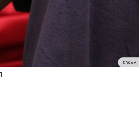
DRK e.V.
n