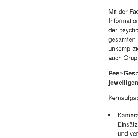
Mit der Fa
Informatio
der psych
gesamten K
unkomplizi
auch Grup
Peer-Gesp
jeweilige
Kernaufga
Kamera
Einsät
und ver