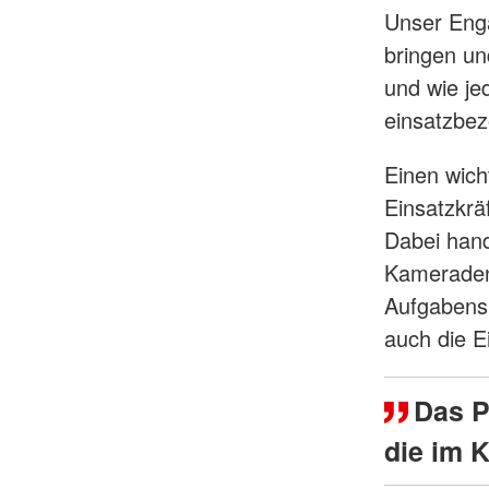
Unser Eng
bringen un
und wie je
einsatzbe
Einen wich
Einsatzkrä
Dabei hand
Kameraden
Aufgabensp
auch die E
Das P
die im 