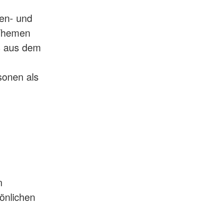
ten- und
 Themen
s aus dem
sonen als
n
önlichen