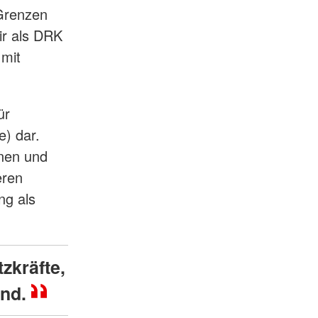
Grenzen
ir als DRK
 mit
ür
e) dar.
nnen und
eren
ng als
zkräfte,
ind.