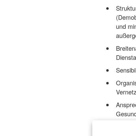
Strukt
(Demobi
und min
außerg
Breite
Diensta
Sensibi
Organis
Vernetz
Ansprec
Gesund