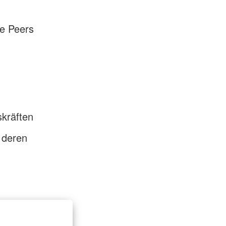
re Peers
skräften
 deren