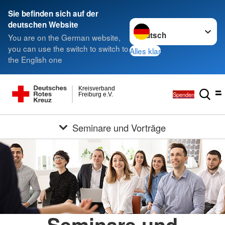
Sie befinden sich auf der
Sprache wechseln zu
deutschen Website
You are on the German website,
you can use the switch to switch to
Alles klar
the English one
Kreisverband
Spenden
Freiburg e.V.
Seminare und Vorträge
Seminare und