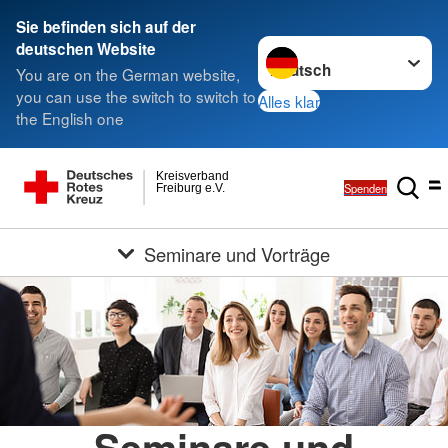
Sie befinden sich auf der
Sprache wechseln zu
deutschen Website
You are on the German website,
you can use the switch to switch to
Alles klar
the English one
Kreisverband
Spenden
Freiburg e.V.
Seminare und Vorträge
Seminare und