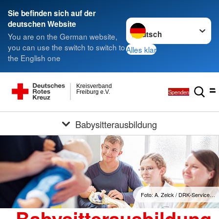
Sie befinden sich auf der
Sprache wechseln zu
deutschen Website
You are on the German website,
you can use the switch to switch to
Alles klar
the English one
Kreisverband
Spenden
Freiburg e.V.
Babysitterausbildung
Foto: A. Zelck / DRK-Service…
Babysitterausbildung