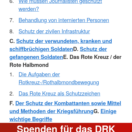
Wie müssen Journalisten geschützt
werden?
Behandlung von internierten Personen
Schutz der zivilen Infrastruktur
C.
Schutz der verwundeten, kranken und
schiffbrüchigen Soldaten
D.
Schutz der
gefangenen Soldaten
E. Das Rote Kreuz / der
Rote Halbmond
Die Aufgaben der
Rotkreuz-/Rothalbmondbewegung
Das Rote Kreuz als Schutzzeichen
F.
Der Schutz der Kombattanten sowie Mittel
und Methoden der Kriegsführung
G.
Einige
wichtige Begriffe
Spenden für das DRK