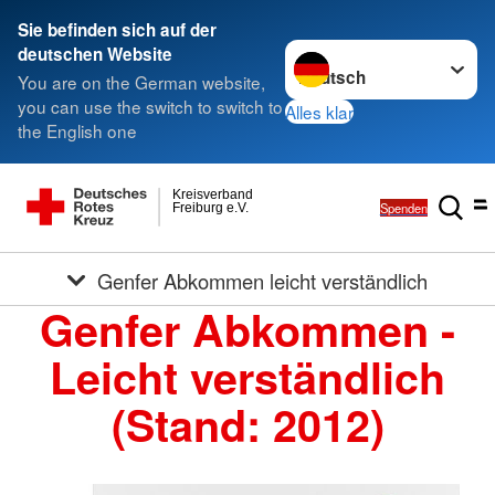
Sie befinden sich auf der
Sprache wechseln zu
deutschen Website
You are on the German website,
you can use the switch to switch to
Alles klar
the English one
Kreisverband
Spenden
Freiburg e.V.
Genfer Abkommen leicht verständlich
Genfer Abkommen -
Leicht verständlich
(Stand: 2012)