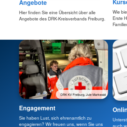
Kurs
Angebote
Wie bie
Hier finden Sie eine Übersicht über alle
Erste H
Angebote des DRK-Kreisverbands Freiburg.
Familie
DRK KV Freiburg, Jule Markwald
Engagement
Onli
Sie haben Lust, sich ehrenamtlich zu
Unterst
engagieren? Wir freuen uns, wenn Sie uns
auch we