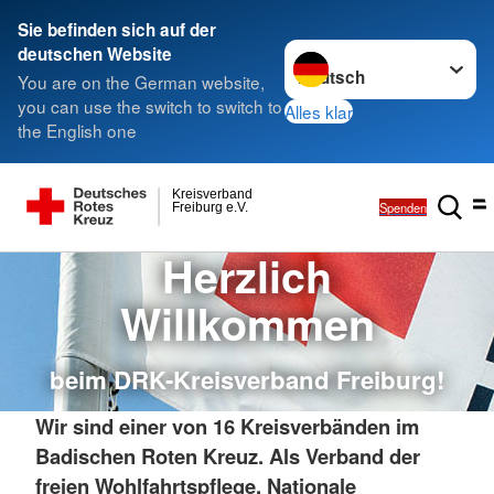
Sie befinden sich auf der
Sprache wechseln zu
deutschen Website
You are on the German website,
you can use the switch to switch to
Alles klar
the English one
Kreisverband
Spenden
Freiburg e.V.
Herzlich
Willkommen
beim DRK-Kreisverband Freiburg!
Wir sind einer von 16 Kreisverbänden im
Badischen Roten Kreuz. Als Verband der
freien Wohlfahrtspflege, Nationale