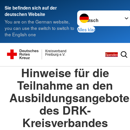
Sie befinden sich auf der
Sprache wechseln zu
deutschen Website
You are on the German website,
you can use the switch to switch to
Alles klar
the English one
Kreisverband
Spenden
Freiburg e.V.
Hinweise für die
Teilnahme an den
Ausbildungsangebot
des DRK-
Kreisverbandes